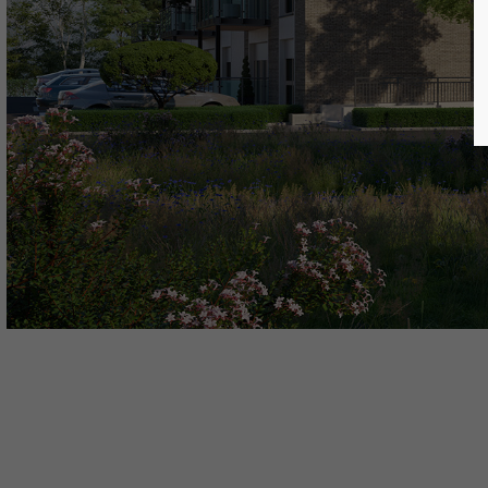
custo
password?
Mon -
(GMT 