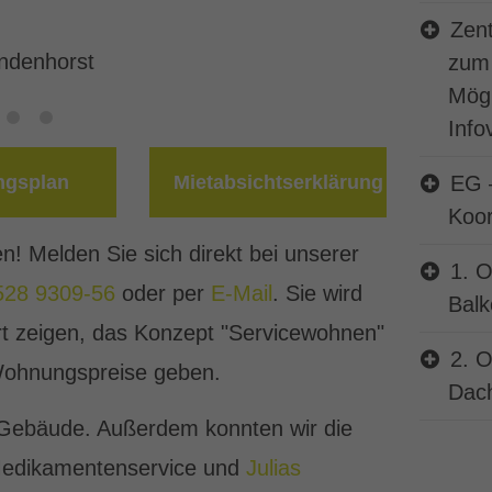
zum Teil r
Zen
endenhorst
zum 
Mögl
Info
gsplan
Mietabsichtserklärung
EG 
Koor
! Melden Sie sich direkt bei unserer
1. O
528 9309-56
oder per
E-Mail
. Sie wird
Balk
t zeigen, das Konzept "Servicewohnen"
2. O
 Wohnungspreise geben.
Dach
im Gebäude. Außerdem konnten wir die
Medikamentenservice und
Julias