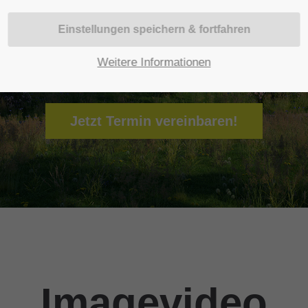
mers
 Fri 8:00am - 5:00pm
+1)
Weitere Informationen
Jetzt Termin vereinbaren!
Imagevideo