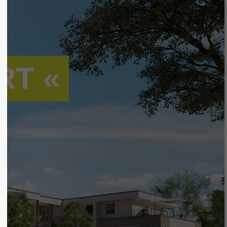
About us
Lorem ipsum dolor sit
RT «
te
amet, consectetuer
adipiscing elit.
102
Aenean commodo ligula eget
dolor. Aenean massa. Cum
s?
sociis natoque penatibus et
magnis dis parturient montes,
nascetur ridiculus mus.
Donec quam felis, ultricies
om
nec.