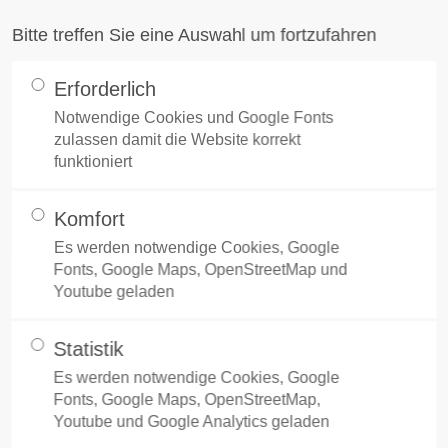
Bitte treffen Sie eine Auswahl um fortzufahren
port
Get in touch
Erforderlich
Notwendige Cookies und Google Fonts
ipsum dolor sit amet:
Cybersteel Inc.
TIER » WIENO
zulassen damit die Website korrekt
376-293 City Road, Sui
funktioniert
600
San Francisco, CA 94
4h
Komfort
 in Sendenhorst!
Es werden notwendige Cookies, Google
/
Fonts, Google Maps, OpenStreetMap und
Have any question
Youtube geladen
+44 1234 567 890
days
Statistik
Drop us a line
Es werden notwendige Cookies, Google
info@yourdomain.c
Fonts, Google Maps, OpenStreetMap,
er support for our
Youtube und Google Analytics geladen