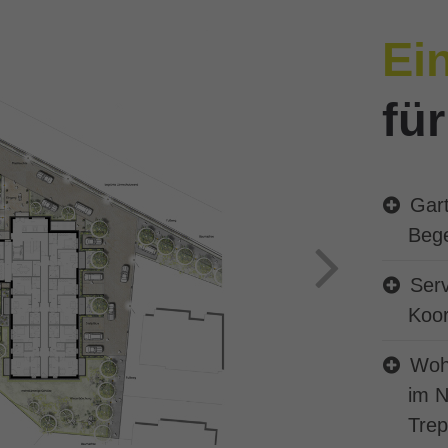
Ei
für
Gart
Bege
Serv
Koor
Woh
im N
Tre
Erdgeschos